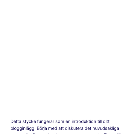
Hoppa
till
Instagram
Facebo
X
innehåll
Reseinspiration:
Historiska platser att
besöka
april 9, 2026
Detta stycke fungerar som en introduktion till ditt
blogginlägg. Börja med att diskutera det huvudsakliga